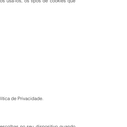
os usá-los, os tipos de cookies que
ítica de Privacidade.
escolhas no seu dispositivo quando