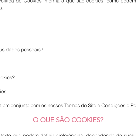
 Política de Cookies informa o que são cookies, como podem
s.
eus dados pessoais?
ookies?
ies
da em conjunto com os nossos Termos do Site e Condições e Pol
O QUE SÃO COOKIES?
texto que podem definir preferências, dependendo de suas 